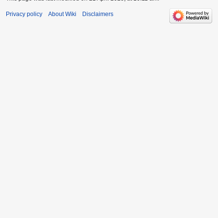
Privacy policy
About Wiki
Disclaimers