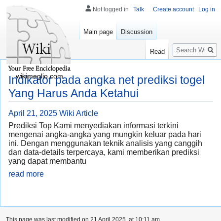
Not logged in
Talk
Create account
Log in
Main page
Discussion
Search
Read
wikimeglio.com
Indikator pada angka net prediksi togel
Yang Harus Anda Ketahui
April 21, 2025
Wiki Article
Prediksi Top Kami menyediakan informasi terkini
mengenai angka-angka yang mungkin keluar pada hari
ini. Dengan menggunakan teknik analisis yang canggih
dan data-details terpercaya, kami memberikan prediksi
yang dapat membantu
read more
This page was last modified on 21 April 2025, at 10:11 am.